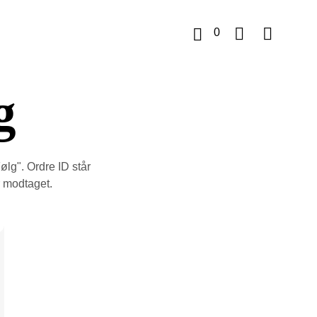
0
g
K
u
r
v
Følg". Ordre ID står
r modtaget.