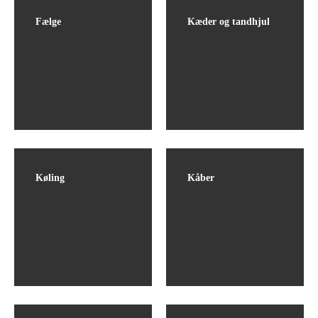
Fælge
Kæder og tandhjul
Køling
Kåber