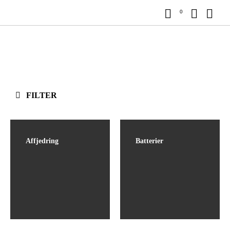
0
FILTER
Affjedring
Batterier