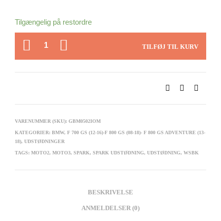
Tilgængelig på restordre
ANTAL
TILFØJ TIL KURV
VARENUMMER (SKU):
GBM0502IOM
KATEGORIER:
BMW
,
F 700 GS (12-16)-F 800 GS (08-18)- F 800 GS ADVENTURE (13-
18)
,
UDSTØDNINGER
TAGS:
MOTO2
,
MOTO3
,
SPARK
,
SPARK UDSTØDNING
,
UDSTØDNING
,
WSBK
BESKRIVELSE
ANMELDELSER (0)