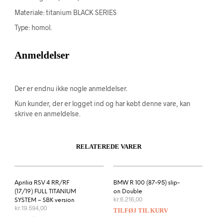
Materiale: titanium BLACK SERIES
Type: homol.
Anmeldelser
Der er endnu ikke nogle anmeldelser.
Kun kunder, der er logget ind og har købt denne vare, kan
skrive en anmeldelse.
RELATEREDE VARER
Aprilia RSV 4 RR/RF
BMW R 100 (87-95) slip-
(17/19) FULL TITANIUM
on Double
kr.
6.216,00
SYSTEM – SBK version
kr.
19.594,00
TILFØJ TIL KURV