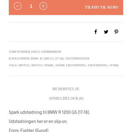
ANTAL
TILFØJ TIL KURV
VARENUMMER (SKU):
GBM0606BOM
KATEGORIER:
BMW
,
R 1200 GS (17-18)
,
UDSTØDNINGER
TAGS:
MOTO2
,
MOTO3
,
SPARK
,
SPARK UDSTØDNING
,
UDSTØDNING
,
WSBK
BESKRIVELSE
ANMELDELSER (0)
Spark udstødning til BMW R 1200 GS (17-18).
Udstødningen her er en slip-on.
Form: Fighter (Euro4)