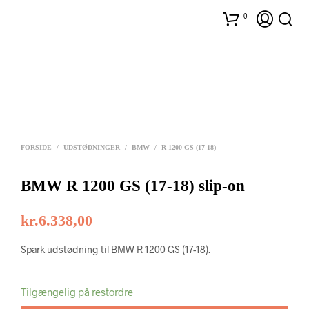
0
FORSIDE
/
UDSTØDNINGER
/
BMW
/
R 1200 GS (17-18)
BMW R 1200 GS (17-18) slip-on
kr.
6.338,00
Spark udstødning til BMW R 1200 GS (17-18).
Tilgængelig på restordre