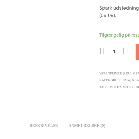
Spark udstødning
(06-09).
Tilgængelig på res
ANTAL
VARENUMMER (SKU):
GB
KATEGORIER:
BMW
,
R 12
TAGS:
MOTO2
,
MOTO3
,
S
BESKRIVELSE
ANMELDELSER (0)