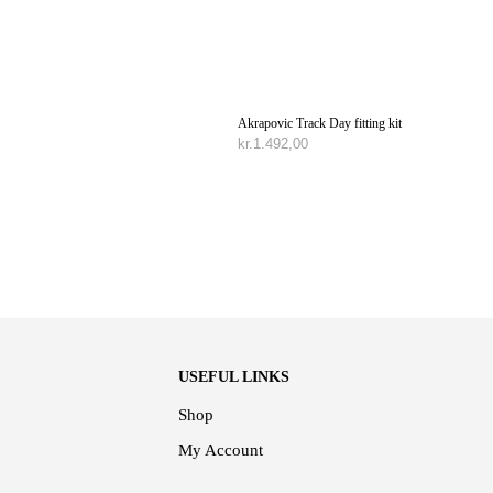
Akrapovic Track Day fitting kit
kr.
1.492,00
TILFØJ TIL KURV
USEFUL LINKS
Shop
My Account