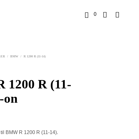
0
K
u
GER
/
BMW
/
R 1200 R (11-14)
r
v
1200 R (11-
p-on
til BMW R 1200 R (11-14).