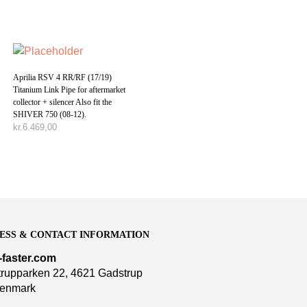
Aprilia RSV 4 RR/RF (17/19)
Titanium Link Pipe for aftermarket
collector + silencer Also fit the
SHIVER 750 (08-12).
kr.
6.469,00
TILFØJ TIL KURV
ESS & CONTACT INFORMATION
-faster.com
rupparken 22, 4621 Gadstrup
enmark