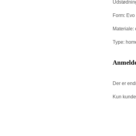
Udstødning
Form: Evo
Materiale: 
Type: homo
Anmelde
Der er end
Kun kunder