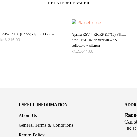
RELATEREDE VARER
BMW R 100 (87-95) slip-on Double
Aprilia RSV 4 RR/RF (17/19) FULL
kr.
6.216,00
SYSTEM 102 db version – SS
collectors + silencer
TILFØJ TIL KURV
kr.
15.844,00
TILFØJ TIL KURV
USEFUL INFORMATION
ADDR
Race
About Us
Gadst
General Terms & Conditions
DK-D
Return Policy