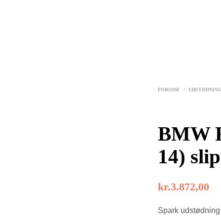
FORSIDE
/
UDSTØDNIN
BMW R 
14) sli
kr.
3.872,00
Spark udstødning 