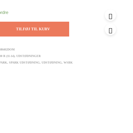
ordre
TILFØJ TIL KURV
M0402DOM
00 R (11-14)
,
UDSTØDNINGER
PARK
,
SPARK UDSTØDNING
,
UDSTØDNING
,
WSBK