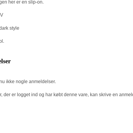
en her er en slip-on.
 V
dark style
l.
lser
nu ikke nogle anmeldelser.
, der er logget ind og har købt denne vare, kan skrive en anmel