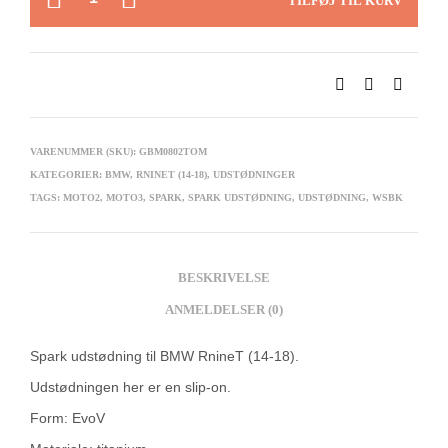
TILFØJ TIL KURV
VARENUMMER (SKU):
GBM0802TOM
KATEGORIER:
BMW
,
RNINET (14-18)
,
UDSTØDNINGER
TAGS:
MOTO2
,
MOTO3
,
SPARK
,
SPARK UDSTØDNING
,
UDSTØDNING
,
WSBK
BESKRIVELSE
ANMELDELSER (0)
Spark udstødning til BMW RnineT (14-18).
Udstødningen her er en slip-on.
Form: EvoV