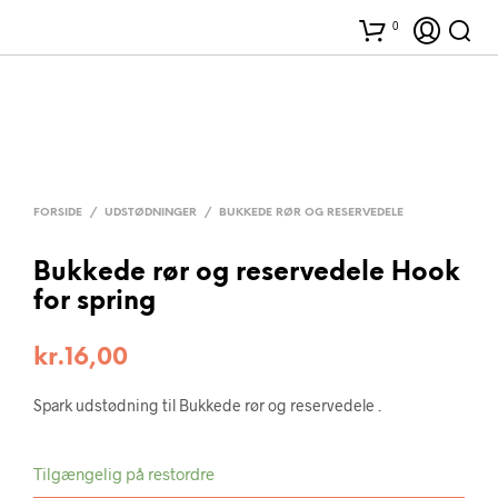
0
FORSIDE
/
UDSTØDNINGER
/
BUKKEDE RØR OG RESERVEDELE
Bukkede rør og reservedele Hook
for spring
kr.
16,00
Spark udstødning til Bukkede rør og reservedele .
Tilgængelig på restordre