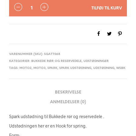
ANTAL
TILFØJ TIL KURV
VARENUMMER (SKU):
SGATT068
KATEGORIER:
BUKKEDE RØR OG RESERVEDELE
,
UDSTØDNINGER
TAGS:
MOTO2
,
MOTO3
,
SPARK
,
SPARK UDSTØDNING
,
UDSTØDNING
,
WSBK
BESKRIVELSE
ANMELDELSER (0)
Spark udstødning til Bukkede rør og reservedele .
Udstødningen her er en Hook for spring.
Form: