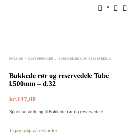
0
FORSIDE
/
UDSTØDNINGER
/
BUKKEDE RØR OG RESERVEDELE
Bukkede rør og reservedele Tube
l.500mm – d.32
kr.
147,00
Spark udstødning til Bukkede rør og reservedele .
Tilgængelig på restordre