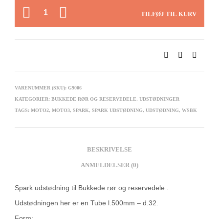
ANTAL
TILFØJ TIL KURV
VARENUMMER (SKU):
G9006
KATEGORIER:
BUKKEDE RØR OG RESERVEDELE
,
UDSTØDNINGER
TAGS:
MOTO2
,
MOTO3
,
SPARK
,
SPARK UDSTØDNING
,
UDSTØDNING
,
WSBK
BESKRIVELSE
ANMELDELSER (0)
Spark udstødning til Bukkede rør og reservedele .
Udstødningen her er en Tube l.500mm – d.32.
Form: