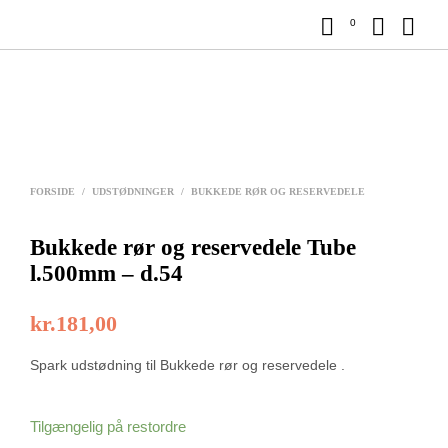
0
FORSIDE
/
UDSTØDNINGER
/
BUKKEDE RØR OG RESERVEDELE
Bukkede rør og reservedele Tube
l.500mm – d.54
kr.
181,00
Spark udstødning til Bukkede rør og reservedele .
Tilgængelig på restordre