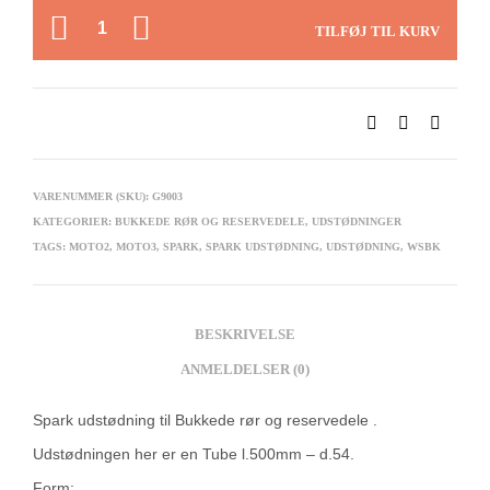
ANTAL
TILFØJ TIL KURV
VARENUMMER (SKU):
G9003
KATEGORIER:
BUKKEDE RØR OG RESERVEDELE
,
UDSTØDNINGER
TAGS:
MOTO2
,
MOTO3
,
SPARK
,
SPARK UDSTØDNING
,
UDSTØDNING
,
WSBK
BESKRIVELSE
ANMELDELSER (0)
Spark udstødning til Bukkede rør og reservedele .
Udstødningen her er en Tube l.500mm – d.54.
Form: