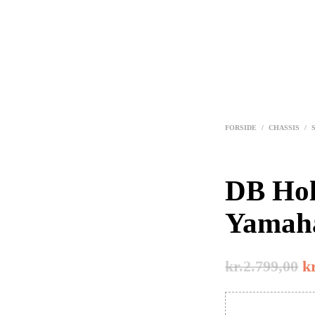
FORSIDE
/
CHASSIS
/
DB Hol
Yamah
kr.
2.799,00
kr