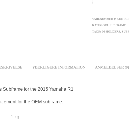
VARENUMMER (SKU):
DBH
KATEGORI:
SUBFRAME
TAGS:
DBHOLDERS
,
SUB
ESKRIVELSE
YDERLIGERE INFORMATION
ANMELDELSER (0)
s Subframe for the 2015 Yamaha R1.
lacement for the OEM subframe.
1 kg