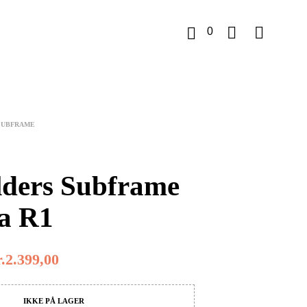
0
K
u
SUBFRAME
r
v
ders Subframe
a R1
.
2.399,00
IKKE PÅ LAGER