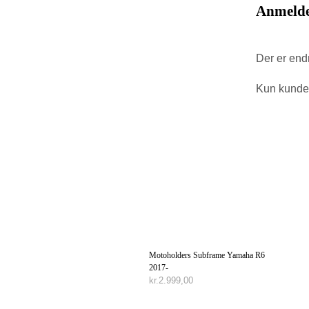
Anmelde
Der er end
Kun kunder
Motoholders Subframe Yamaha R6
2017-
kr.
2.999,00
TILFØJ TIL KURV