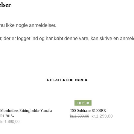
lser
nu ikke nogle anmeldelser.
, der er logget ind og har købt denne vare, kan skrive en anmel
RELATEREDE VARER
TILBUD
Motoholders Fairing holder Yamaha
TSS Subframe S1000RR
kr.
1.299,00
R1 2015-
kr.
1.500,00
kr.
1.890,00
TILFØJ TIL KURV
TILFØJ TIL KURV