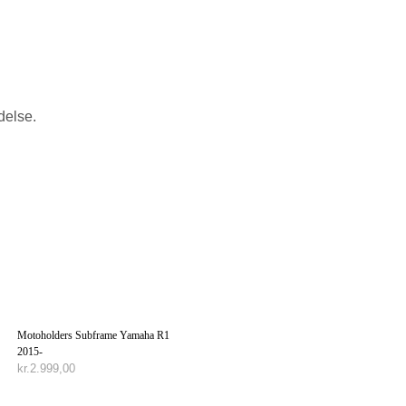
delse.
Motoholders Subframe Yamaha R1
2015-
kr.
2.999,00
TILFØJ TIL KURV