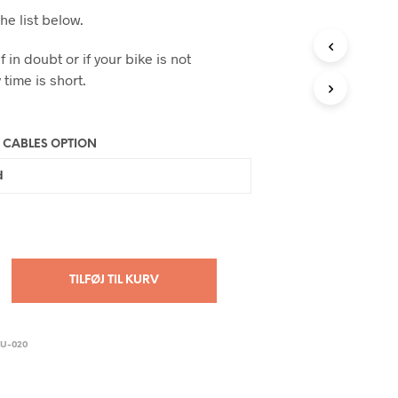
the list below.
f in doubt or if your bike is not
 time is short.
 CABLES OPTION
TILFØJ TIL KURV
U-020