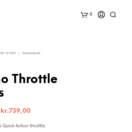
0
K
u
PÅ STYRET
/
GASKABLER
r
v
o Throttle
s
–
kr.
739,00
 Quick Action throttle.