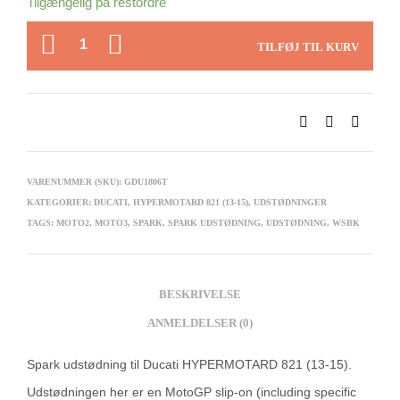
Tilgængelig på restordre
ANTAL
TILFØJ TIL KURV
VARENUMMER (SKU):
GDU1806T
KATEGORIER:
DUCATI
,
HYPERMOTARD 821 (13-15)
,
UDSTØDNINGER
TAGS:
MOTO2
,
MOTO3
,
SPARK
,
SPARK UDSTØDNING
,
UDSTØDNING
,
WSBK
BESKRIVELSE
ANMELDELSER (0)
Spark udstødning til Ducati HYPERMOTARD 821 (13-15).
Udstødningen her er en MotoGP slip-on (including specific