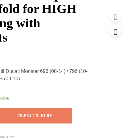
fold for HIGH
ng with
ts
il Ducati Monster 696 (08-14) / 796 (10-
S (09-10).
ordre
TILFØJ TIL KURV
U0826COM