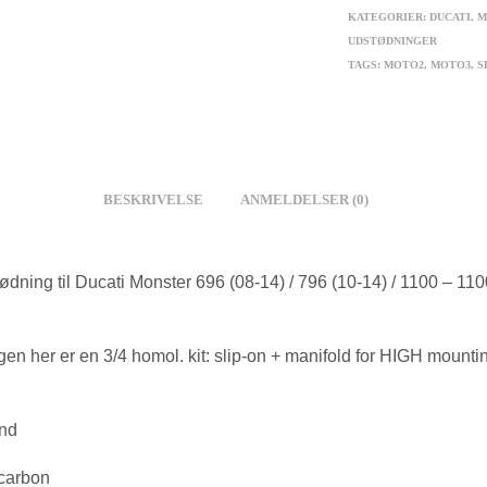
KATEGORIER:
DUCATI
,
M
UDSTØDNINGER
TAGS:
MOTO2
,
MOTO3
,
S
BESKRIVELSE
ANMELDELSER (0)
ødning til Ducati Monster 696 (08-14) / 796 (10-14) / 1100 – 110
en her er en 3/4 homol. kit: slip-on + manifold for HIGH mounti
nd
 carbon