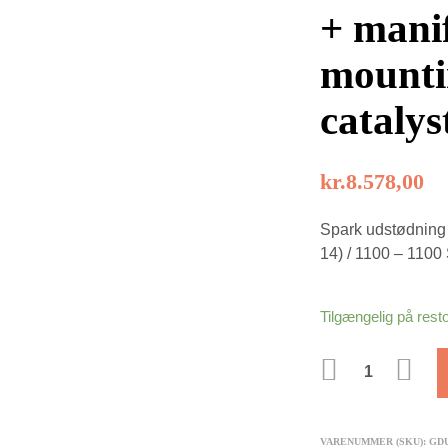
+ mani
mounti
catalys
kr.
8.578,00
Spark udstødning t
14) / 1100 – 1100 
Tilgængelig på rest
ANTAL
VARENUMMER (SKU):
GD