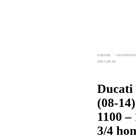
FORSIDE
/
UDSTØDNIN
1100 S (09-10)
Ducati
(08-14)
1100 – 
3/4 hom