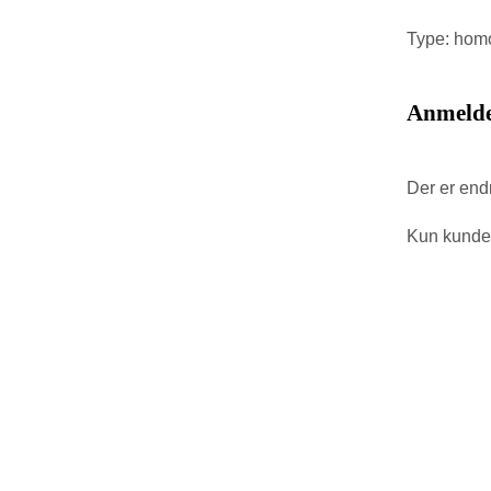
Type: homo
Anmelde
Der er end
Kun kunder