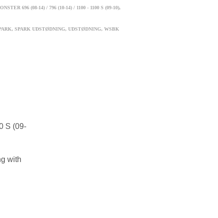
ONSTER 696 (08-14) / 796 (10-14) / 1100 - 1100 S (09-10)
,
PARK
,
SPARK UDSTØDNING
,
UDSTØDNING
,
WSBK
0 S (09-
ng with