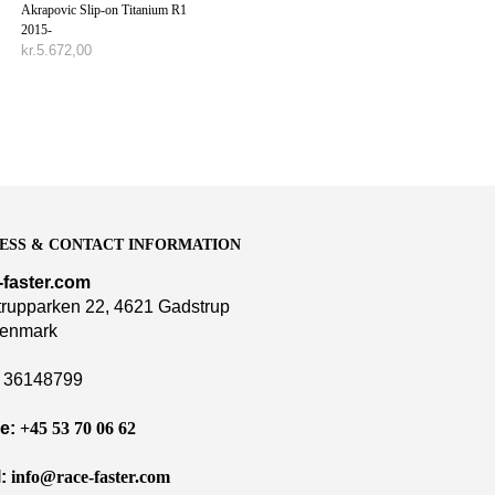
Akrapovic Slip-on Titanium R1
2015-
kr.
5.672,00
TILFØJ TIL KURV
ESS & CONTACT INFORMATION
-faster.com
rupparken 22, 4621 Gadstrup
enmark
36148799
e:
+45 53 70 06 62
:
info@race-faster.com