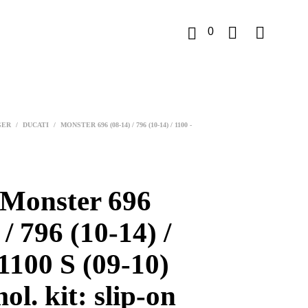
0
K
u
GER
/
DUCATI
/
MONSTER 696 (08-14) / 796 (10-14) / 1100 -
r
v
 Monster 696
 / 796 (10-14) /
1100 S (09-10)
ol. kit: slip-on