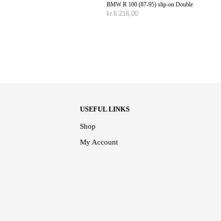
BMW R 100 (87-95) slip-on Double
kr.
6.216,00
TILFØJ TIL KURV
USEFUL LINKS
Shop
My Account