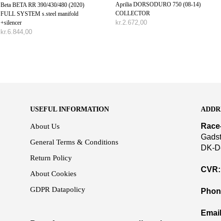
Aprilia DORSODURO 750 (08-14)
Beta BETA RR 390/430/480 (2020)
COLLECTOR
FULL SYSTEM s.steel manifold
kr.
2.672,00
+silencer
kr.
6.844,00
TILFØJ TIL KURV
TILFØJ TIL KURV
USEFUL INFORMATION
ADDR
Race
About Us
Gadst
General Terms & Conditions
DK-D
Return Policy
CVR:
About Cookies
GDPR Datapolicy
Phon
Email