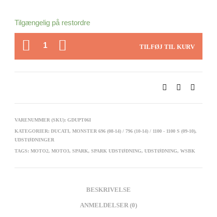
Tilgængelig på restordre
ANTAL
TILFØJ TIL KURV
VARENUMMER (SKU):
GDUPT06I
KATEGORIER:
DUCATI
,
MONSTER 696 (08-14) / 796 (10-14) / 1100 - 1100 S (09-10)
,
UDSTØDNINGER
TAGS:
MOTO2
,
MOTO3
,
SPARK
,
SPARK UDSTØDNING
,
UDSTØDNING
,
WSBK
BESKRIVELSE
ANMELDELSER (0)