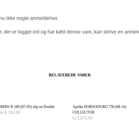
nu ikke nogle anmeldelser.
, der er logget ind og har købt denne vare, kan skrive en anmel
RELATEREDE VARER
BMW R 100 (87-95) slip-on Double
Aprilia DORSODURO 750 (08-14)
COLLECTOR
kr.
6.216,00
kr.
2.672,00
TILFØJ TIL KURV
TILFØJ TIL KURV