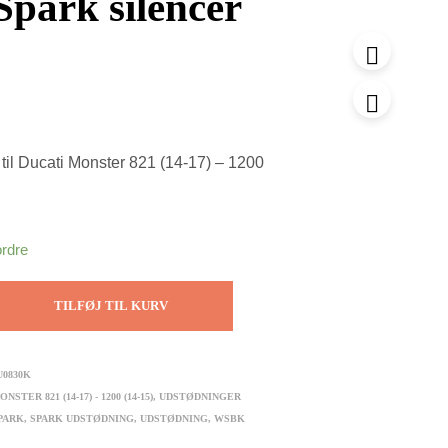
 Spark silencer
til Ducati Monster 821 (14-17) – 1200
ordre
TILFØJ TIL KURV
U0830K
ONSTER 821 (14-17) - 1200 (14-15)
,
UDSTØDNINGER
PARK
,
SPARK UDSTØDNING
,
UDSTØDNING
,
WSBK