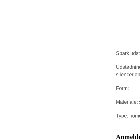
Spark udst
Udstødninge
silencer on
Form:
Materiale: 
Type: homo
Anmelde