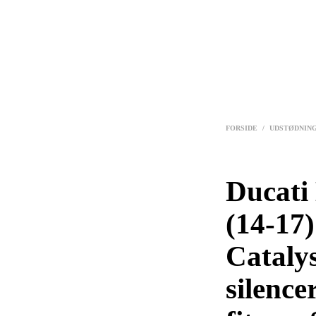
FORSIDE
/
UDSTØDNIN
Ducati
(14-17)
Catalys
silence