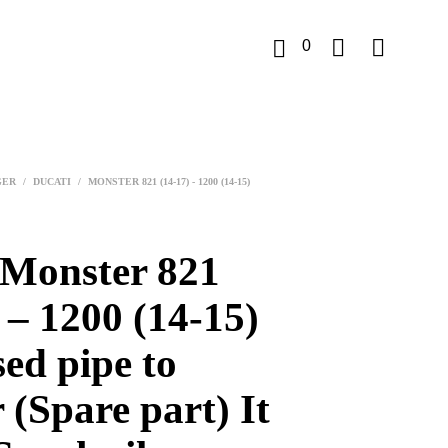
0
K
u
GER
/
DUCATI
/
MONSTER 821 (14-17) - 1200 (14-15)
r
v
 Monster 821
 – 1200 (14-15)
ed pipe to
r (Spare part) It