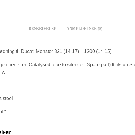
BESKRIVELSE
ANMELDELSER (0)
ødning til Ducati Monster 821 (14-17) – 1200 (14-15).
n her er en Catalysed pipe to silencer (Spare part) It fits on S
ly.
s.steel
l.*
lser