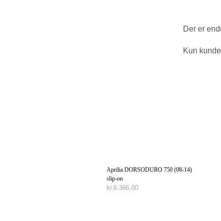
Der er end
Kun kunder
Aprilia DORSODURO 750 (08-14)
slip-on
kr.
6.366,00
TILFØJ TIL KURV