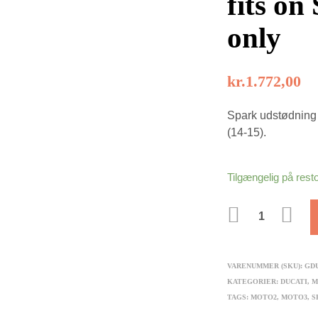
fits on
only
kr.
1.772,00
Spark udstødning 
(14-15).
Tilgængelig på rest
ANTAL
VARENUMMER (SKU):
GD
KATEGORIER:
DUCATI
,
M
TAGS:
MOTO2
,
MOTO3
,
S