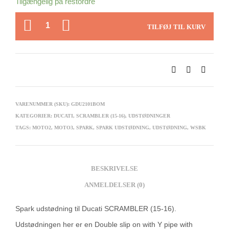
Tilgængelig på restordre
ANTAL
TILFØJ TIL KURV
VARENUMMER (SKU):
GDU2101BOM
KATEGORIER:
DUCATI
,
SCRAMBLER (15-16)
,
UDSTØDNINGER
TAGS:
MOTO2
,
MOTO3
,
SPARK
,
SPARK UDSTØDNING
,
UDSTØDNING
,
WSBK
BESKRIVELSE
ANMELDELSER (0)
Spark udstødning til Ducati SCRAMBLER (15-16).
Udstødningen her er en Double slip on with Y pipe with