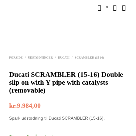
0
FORSIDE
/
UDSTØDNINGER
/
DUCATI
/
SCRAMBLER (15-16)
Ducati SCRAMBLER (15-16) Double
slip on with Y pipe with catalysts
(removable)
kr.
9.984,00
Spark udstødning til Ducati SCRAMBLER (15-16).