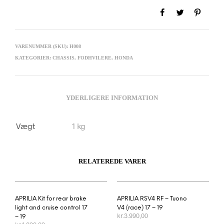
VARENUMMER (SKU):
H008
KATEGORIER:
CHASSIS
,
FODHVILERE
,
HONDA
YDERLIGERE INFORMATION
Vægt
1 kg
RELATEREDE VARER
APRILIA Kit for rear brake
APRILIA RSV4 RF – Tuono
light and cruise control 17
V4 (race) 17 – 19
kr.
3.990,00
– 19