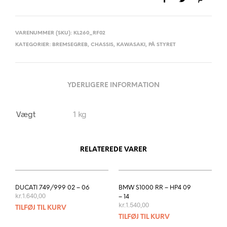
VARENUMMER (SKU):
KL260_RF02
KATEGORIER:
BREMSEGREB
,
CHASSIS
,
KAWASAKI
,
PÅ STYRET
YDERLIGERE INFORMATION
Vægt
1 kg
RELATEREDE VARER
DUCATI 749/999 02 – 06
BMW S1000 RR – HP4 09
kr.
1.640,00
– 14
kr.
1.540,00
TILFØJ TIL KURV
TILFØJ TIL KURV