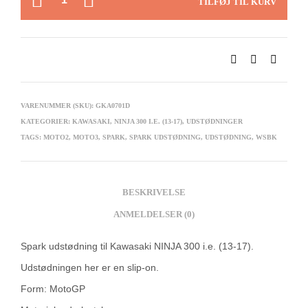
TILFØJ TIL KURV
VARENUMMER (SKU):
GKA0701D
KATEGORIER:
KAWASAKI
,
NINJA 300 I.E. (13-17)
,
UDSTØDNINGER
TAGS:
MOTO2
,
MOTO3
,
SPARK
,
SPARK UDSTØDNING
,
UDSTØDNING
,
WSBK
BESKRIVELSE
ANMELDELSER (0)
Spark udstødning til Kawasaki NINJA 300 i.e. (13-17).
Udstødningen her er en slip-on.
Form: MotoGP