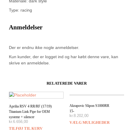
Materiale: dark style
Type: racing
Anmeldelser
Der er endnu ikke nogle anmeldelser.
Kun kunder, der er logget ind og har købt denne vare, kan
skrive en anmeldelse.
RELATEREDE VARER
Akrapovic Slipon S1000RR
Aprilia RSV 4 RR/RF (17/19)
15-
Titanium Link Pipe for OEM
kr.
8.202,00
systemr + silencer
kr.
6.656,00
VÆLG MULIGHEDER
TILFØJ TIL KURV