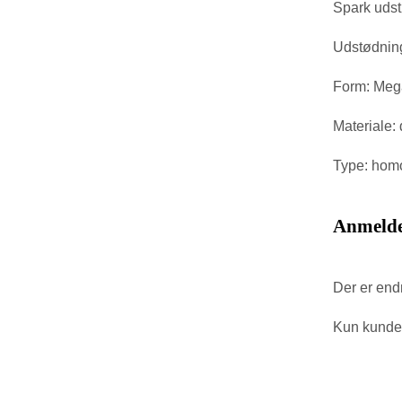
Spark udst
Udstødninge
Form: Me
Materiale: 
Type: homo
Anmelde
Der er end
Kun kunder