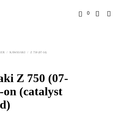
0
K
u
GER
/
KAWASAKI
/
Z 750 (07-14)
r
v
ki Z 750 (07-
p-on (catalyst
d)