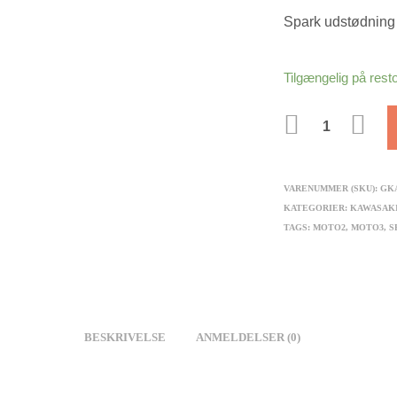
Spark udstødning 
Tilgængelig på rest
ANTAL
VARENUMMER (SKU):
GK
KATEGORIER:
KAWASAK
TAGS:
MOTO2
,
MOTO3
,
S
BESKRIVELSE
ANMELDELSER (0)