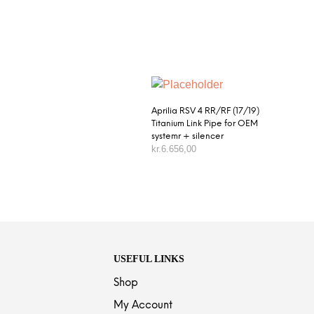
Aprilia RSV 4 RR/RF (17/19)
Titanium Link Pipe for OEM
systemr + silencer
kr.
6.656,00
TILFØJ TIL KURV
USEFUL LINKS
Shop
My Account