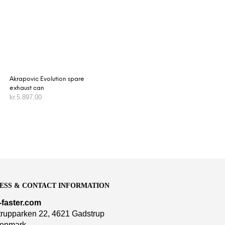
Akrapovic Evolution spare
exhaust can
kr.
5.897,00
VÆLG MULIGHEDER
ESS & CONTACT INFORMATION
-faster.com
rupparken 22, 4621 Gadstrup
enmark