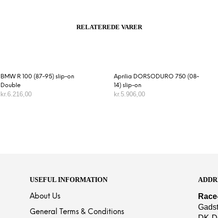
RELATEREDE VARER
BMW R 100 (87-95) slip-on
Aprilia DORSODURO 750 (08-
Double
14) slip-on
kr.
6.216,00
kr.
5.906,00
TILFØJ TIL KURV
TILFØJ TIL KURV
USEFUL INFORMATION
ADDR
Race
About Us
Gadst
General Terms & Conditions
DK-D