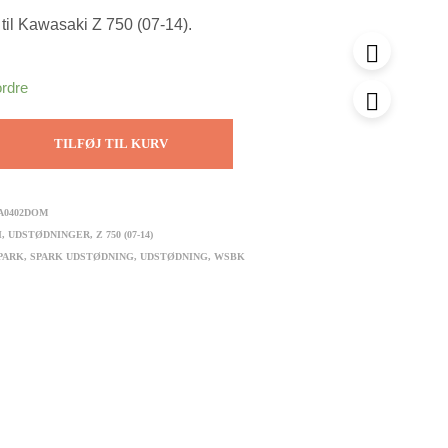
til Kawasaki Z 750 (07-14).
ordre
TILFØJ TIL KURV
A0402DOM
I
,
UDSTØDNINGER
,
Z 750 (07-14)
PARK
,
SPARK UDSTØDNING
,
UDSTØDNING
,
WSBK