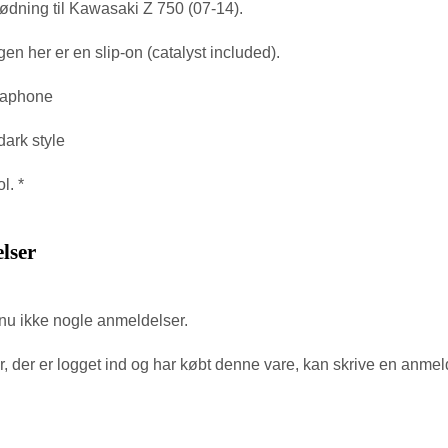
ødning til Kawasaki Z 750 (07-14).
n her er en slip-on (catalyst included).
gaphone
dark style
l. *
lser
nu ikke nogle anmeldelser.
, der er logget ind og har købt denne vare, kan skrive en anmel