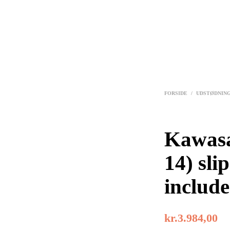
FORSIDE
/
UDSTØDNIN
Kawasa
14) sli
include
kr.
3.984,00