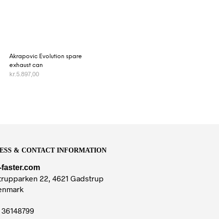
Akrapovic Evolution spare
exhaust can
kr.
5.897,00
VÆLG MULIGHEDER
ESS & CONTACT INFORMATION
-faster.com
rupparken 22, 4621 Gadstrup
enmark
36148799