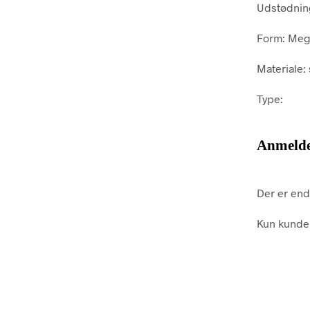
Udstødning
Form: Me
Materiale: 
Type:
Anmelde
Der er end
Kun kunder