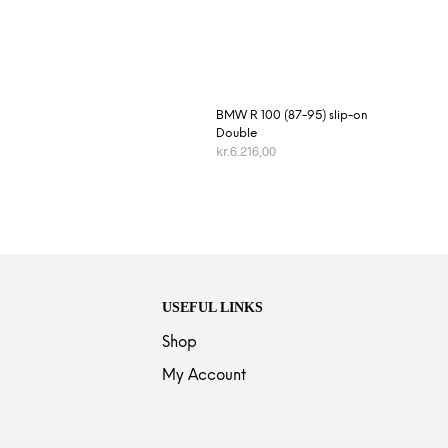
BMW R 100 (87-95) slip-on
Double
kr.
6.216,00
TILFØJ TIL KURV
USEFUL LINKS
Shop
My Account