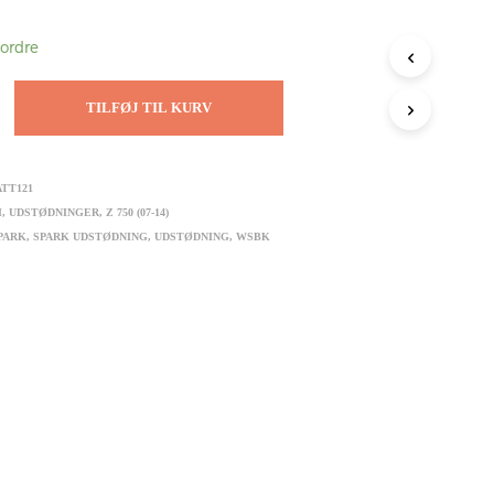
tordre
TILFØJ TIL KURV
TT121
I
,
UDSTØDNINGER
,
Z 750 (07-14)
PARK
,
SPARK UDSTØDNING
,
UDSTØDNING
,
WSBK