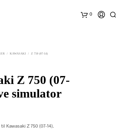
0
K
u
GER
/
KAWASAKI
/
Z 750 (07-14)
r
v
ki Z 750 (07-
ve simulator
il Kawasaki Z 750 (07-14).