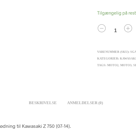
Tilgængelig på res
ANTAL
VARENUMMER (SKU):
SGA
KATEGORIER:
KAWASAK
TAGS:
MOTO2
,
MOTO3
,
S
BESKRIVELSE
ANMELDELSER (0)
ødning til Kawasaki Z 750 (07-14).