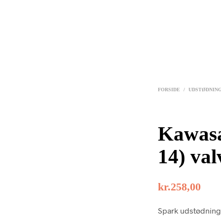
FORSIDE
/
UDSTØDNIN
Kawasa
14) val
kr.
258,00
Spark udstødning t