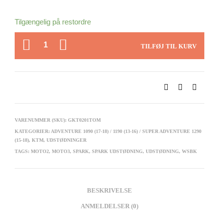
Tilgængelig på restordre
ANTAL
TILFØJ TIL KURV
VARENUMMER (SKU):
GKT0201TOM
KATEGORIER:
ADVENTURE 1090 (17-18) / 1190 (13-16) / SUPER ADVENTURE 1290
(15-18)
,
KTM
,
UDSTØDNINGER
TAGS:
MOTO2
,
MOTO3
,
SPARK
,
SPARK UDSTØDNING
,
UDSTØDNING
,
WSBK
BESKRIVELSE
ANMELDELSER (0)