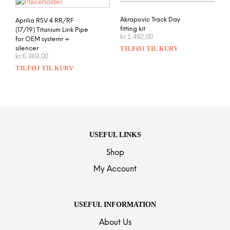
Akrapovic Track Day
Aprilia RSV 4 RR/RF
fitting kit
(17/19) Titanium Link Pipe
kr.
1.492,00
for OEM systemr +
TILFØJ TIL KURV
silencer
kr.
6.469,00
TILFØJ TIL KURV
USEFUL LINKS
Shop
My Account
USEFUL INFORMATION
About Us