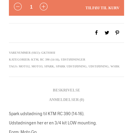
ANTAL
TILFØJ TIL KURV
VARENUMMER (SKU):
GKT0303I
KATEGORIER:
KTM
,
RC 390 (14-16)
,
UDSTØDNINGER
TAGS:
MOTO2
,
MOTO3
,
SPARK
,
SPARK UDSTØDNING
,
UDSTØDNING
,
WSBK
BESKRIVELSE
ANMELDELSER (0)
Spark udstødning til KTM RC 390 (14-16).
Udstødningen her er en 3/4 kit LOW mounting.
Form: Moto Gp