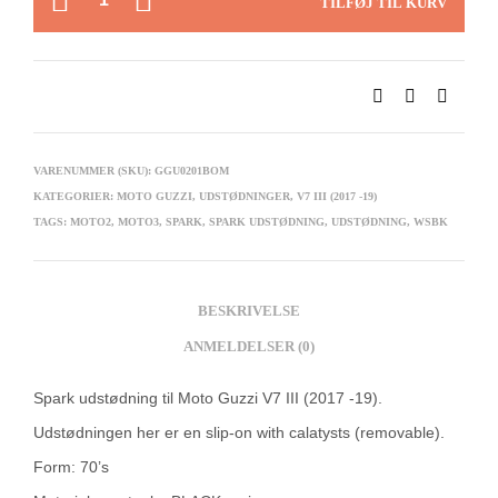
TILFØJ TIL KURV
VARENUMMER (SKU):
GGU0201BOM
KATEGORIER:
MOTO GUZZI
,
UDSTØDNINGER
,
V7 III (2017 -19)
TAGS:
MOTO2
,
MOTO3
,
SPARK
,
SPARK UDSTØDNING
,
UDSTØDNING
,
WSBK
BESKRIVELSE
ANMELDELSER (0)
Spark udstødning til Moto Guzzi V7 III (2017 -19).
Udstødningen her er en slip-on with calatysts (removable).
Form: 70’s