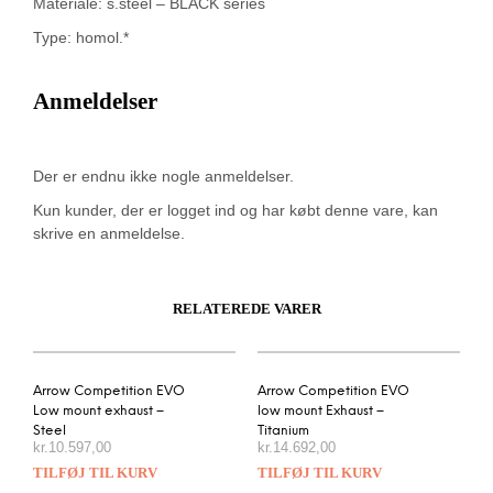
Materiale: s.steel – BLACK series
Type: homol.*
Anmeldelser
Der er endnu ikke nogle anmeldelser.
Kun kunder, der er logget ind og har købt denne vare, kan
skrive en anmeldelse.
RELATEREDE VARER
Arrow Competition EVO
Arrow Competition EVO
Low mount exhaust –
low mount Exhaust –
Steel
Titanium
kr.
10.597,00
kr.
14.692,00
TILFØJ TIL KURV
TILFØJ TIL KURV