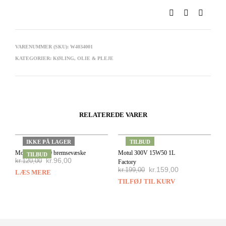
VARENUMMER (SKU):
W4034001
KATEGORIER:
KØLING
,
OLIE & PLEJE
RELATEREDE VARER
IKKE PÅ LAGER
TILBUD
Motul RBF600 bremsevæske
Motul 300V 15W50 1L
TILBUD
kr.
96,00
kr.
120,00
Factory
kr.
159,00
kr.
199,00
LÆS MERE
TILFØJ TIL KURV