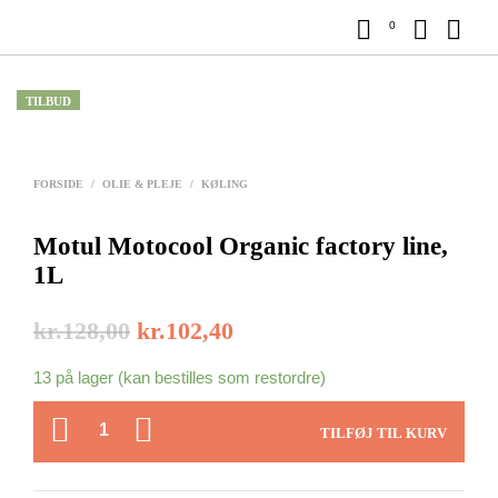
0
TILBUD
FORSIDE
/
OLIE & PLEJE
/
KØLING
Motul Motocool Organic factory line,
1L
kr.
128,00
kr.
102,40
13 på lager (kan bestilles som restordre)
ANTAL
TILFØJ TIL KURV