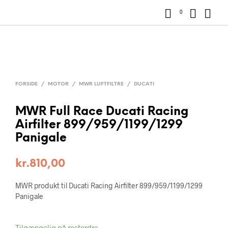
0
FORSIDE
/
MOTOR
/
MWR LUFTFILTRE
/
DUCATI
MWR Full Race Ducati Racing
Airfilter 899/959/1199/1299
Panigale
kr.
810,00
MWR produkt til Ducati Racing Airfilter 899/959/1199/1299
Panigale
Tilgængelig på restordre