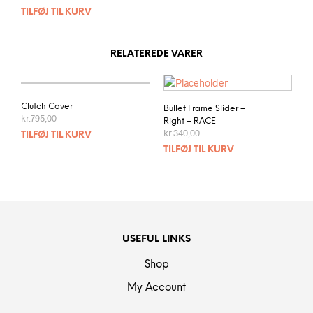
TILFØJ TIL KURV
RELATEREDE VARER
Clutch Cover
Bullet Frame Slider –
kr.
795,00
Right – RACE
kr.
340,00
TILFØJ TIL KURV
TILFØJ TIL KURV
USEFUL LINKS
Shop
My Account