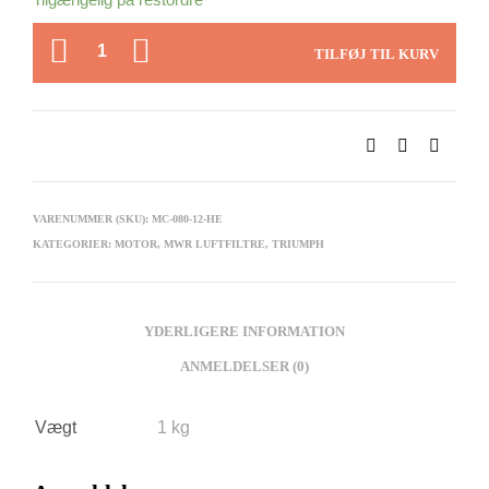
Tilgængelig på restordre
ANTAL
TILFØJ TIL KURV
VARENUMMER (SKU):
MC-080-12-HE
KATEGORIER:
MOTOR
,
MWR LUFTFILTRE
,
TRIUMPH
YDERLIGERE INFORMATION
ANMELDELSER (0)
Vægt
1 kg