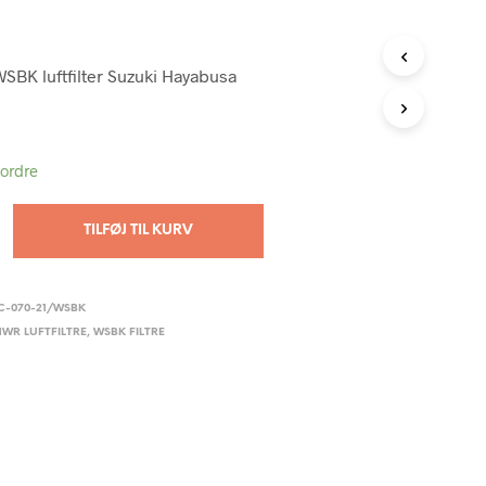
SBK luftfilter Suzuki Hayabusa
tordre
TILFØJ TIL KURV
C-070-21/WSBK
WR LUFTFILTRE
,
WSBK FILTRE