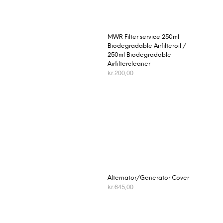
MWR Filter service 250ml
Biodegradable Airfilteroil /
250ml Biodegradable
Airfiltercleaner
kr.
200,00
TILFØJ TIL KURV
Alternator/Generator Cover
kr.
645,00
TILFØJ TIL KURV