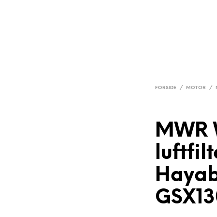
FORSIDE
/
MOTOR
/
MWR 
luftfil
Haya
GSX13