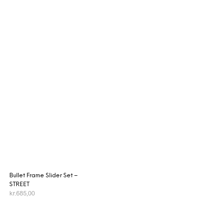
Bullet Frame Slider Set –
STREET
kr.
685,00
TILFØJ TIL KURV