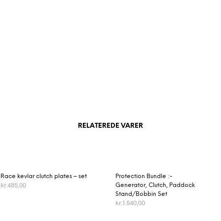
RELATEREDE VARER
Race kevlar clutch plates – set
Protection Bundle :-
kr.
485,00
Generator, Clutch, Paddock
Stand/Bobbin Set
VÆLG MULIGHEDER
kr.
1.540,00
TILFØJ TIL KURV