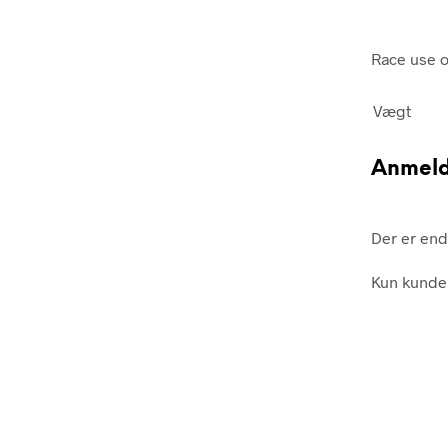
Race use o
Vægt
Anmeld
Der er end
Kun kunder