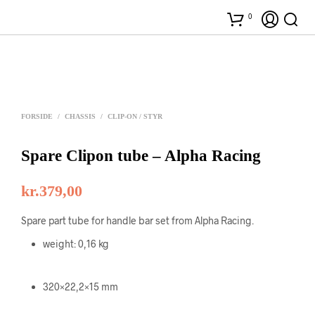
0
FORSIDE
/
CHASSIS
/
CLIP-ON / STYR
Spare Clipon tube – Alpha Racing
kr.
379,00
Spare part tube for handle bar set from Alpha Racing.
weight: 0,16 kg
320×22,2×15 mm