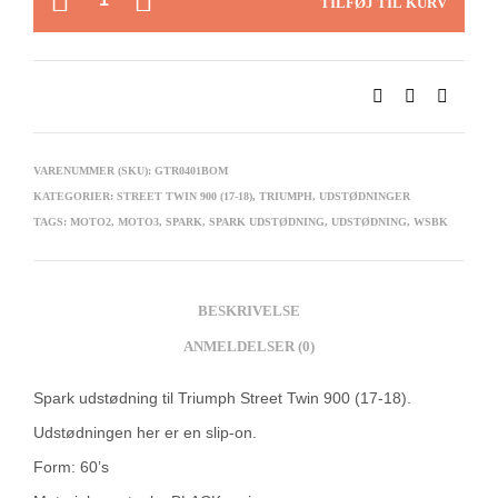
TILFØJ TIL KURV
VARENUMMER (SKU):
GTR0401BOM
KATEGORIER:
STREET TWIN 900 (17-18)
,
TRIUMPH
,
UDSTØDNINGER
TAGS:
MOTO2
,
MOTO3
,
SPARK
,
SPARK UDSTØDNING
,
UDSTØDNING
,
WSBK
BESKRIVELSE
ANMELDELSER (0)
Spark udstødning til Triumph Street Twin 900 (17-18).
Udstødningen her er en slip-on.
Form: 60’s