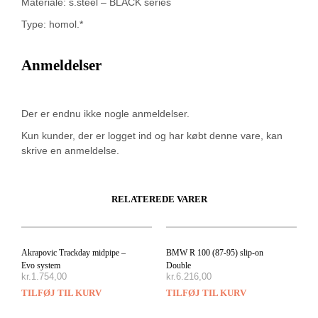
Materiale: s.steel – BLACK series
Type: homol.*
Anmeldelser
Der er endnu ikke nogle anmeldelser.
Kun kunder, der er logget ind og har købt denne vare, kan
skrive en anmeldelse.
RELATEREDE VARER
Akrapovic Trackday midpipe –
BMW R 100 (87-95) slip-on
Evo system
Double
kr.
1.754,00
kr.
6.216,00
TILFØJ TIL KURV
TILFØJ TIL KURV