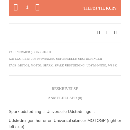
ANTAL
TILFØJ TIL KURV
VARENUMMER (SKU):
G00SI11T
KATEGORIER:
UDSTØDNINGER
,
UNIVERSELLE UDSTØDNINGER
TAGS:
MOTO2
,
MOTO3
,
SPARK
,
SPARK UDSTØDNING
,
UDSTØDNING
,
WSBK
BESKRIVELSE
ANMELDELSER (0)
Spark udstødning til Universelle Udstødninger .
Udstødningen her er en Universal silencer MOTOGP (right or
left side).