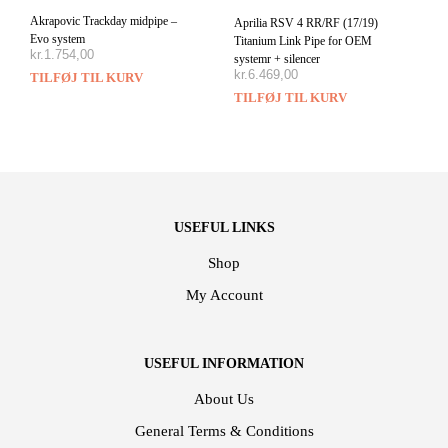
Akrapovic Trackday midpipe –
Aprilia RSV 4 RR/RF (17/19)
Evo system
Titanium Link Pipe for OEM
kr.
1.754,00
systemr + silencer
kr.
6.469,00
TILFØJ TIL KURV
TILFØJ TIL KURV
USEFUL LINKS
Shop
My Account
USEFUL INFORMATION
About Us
General Terms & Conditions