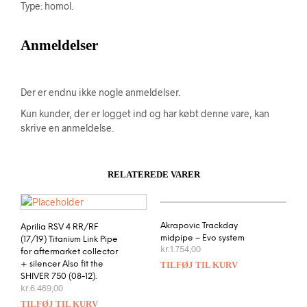
Type: homol.
Anmeldelser
Der er endnu ikke nogle anmeldelser.
Kun kunder, der er logget ind og har købt denne vare, kan
skrive en anmeldelse.
RELATEREDE VARER
Akrapovic Trackday
Aprilia RSV 4 RR/RF
midpipe – Evo system
(17/19) Titanium Link Pipe
kr.
1.754,00
for aftermarket collector
TILFØJ TIL KURV
+ silencer Also fit the
SHIVER 750 (08-12).
kr.
6.469,00
TILFØJ TIL KURV