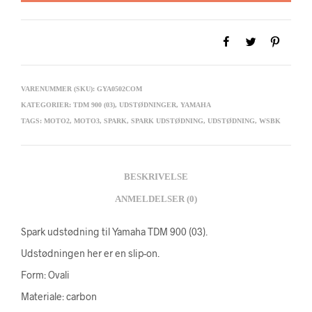
VARENUMMER (SKU):
GYA0502COM
KATEGORIER:
TDM 900 (03)
,
UDSTØDNINGER
,
YAMAHA
TAGS:
MOTO2
,
MOTO3
,
SPARK
,
SPARK UDSTØDNING
,
UDSTØDNING
,
WSBK
BESKRIVELSE
ANMELDELSER (0)
Spark udstødning til Yamaha TDM 900 (03).
Udstødningen her er en slip-on.
Form: Ovali
Materiale: carbon