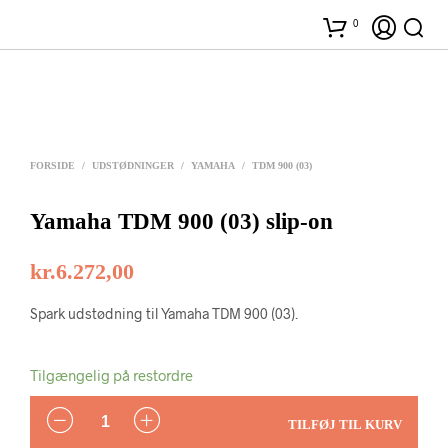
0
FORSIDE
/
UDSTØDNINGER
/
YAMAHA
/
TDM 900 (03)
Yamaha TDM 900 (03) slip-on
kr.
6.272,00
Spark udstødning til Yamaha TDM 900 (03).
Tilgængelig på restordre
ANTAL
TILFØJ TIL KURV