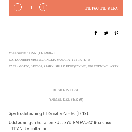
ANTAL
TILFØJ TIL KURV
VARENUMMER (SKU):
GYA8866T
KATEGORIER:
UDSTØDNINGER
,
YAMAHA
,
YZF R6 (17-19)
TAGS:
MOTO2
,
MOTO3
,
SPARK
,
SPARK UDSTØDNING
,
UDSTØDNING
,
WSBK
BESKRIVELSE
ANMELDELSER (0)
Spark udstødning til Yamaha YZF R6 (17-19).
Udstødningen her er en FULL SYSTEM EVO2019: silencer
+TITANIUM collector.