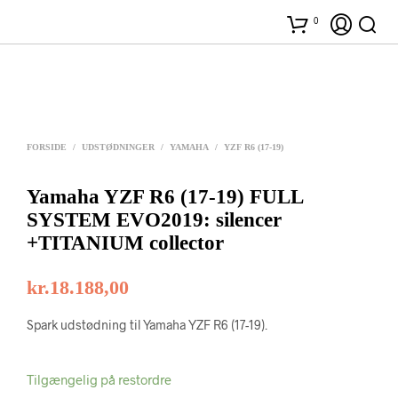
0
FORSIDE
/
UDSTØDNINGER
/
YAMAHA
/
YZF R6 (17-19)
Yamaha YZF R6 (17-19) FULL
SYSTEM EVO2019: silencer
+TITANIUM collector
kr.
18.188,00
Spark udstødning til Yamaha YZF R6 (17-19).
Tilgængelig på restordre