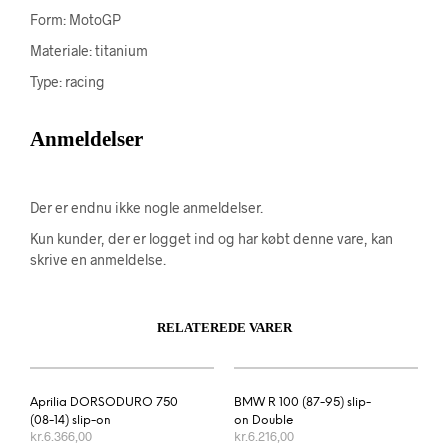
Form: MotoGP
Materiale: titanium
Type: racing
Anmeldelser
Der er endnu ikke nogle anmeldelser.
Kun kunder, der er logget ind og har købt denne vare, kan
skrive en anmeldelse.
RELATEREDE VARER
Aprilia DORSODURO 750
BMW R 100 (87-95) slip-
(08-14) slip-on
on Double
kr.
6.366,00
kr.
6.216,00