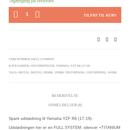
Tilgængelig på restordre
ANTAL
TILFØJ TIL KURV
VARENUMMER (SKU):
GYA8839T
KATEGORIER:
UDSTØDNINGER
,
YAMAHA
,
YZF R6 (17-19)
TAGS:
MOTO2
,
MOTO3
,
SPARK
,
SPARK UDSTØDNING
,
UDSTØDNING
,
WSBK
BESKRIVELSE
ANMELDELSER (0)
Spark udstødning til Yamaha YZF R6 (17-19).
Udstødningen her er en FULL SYSTEM: silencer +TITANIUM