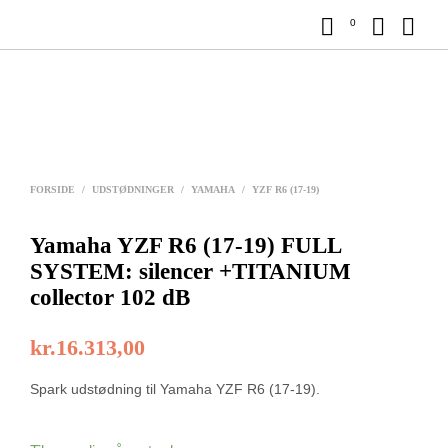
0
FORSIDE
/
UDSTØDNINGER
/
YAMAHA
/
YZF R6 (17-19)
Yamaha YZF R6 (17-19) FULL
SYSTEM: silencer +TITANIUM
collector 102 dB
kr.
16.313,00
Spark udstødning til Yamaha YZF R6 (17-19).