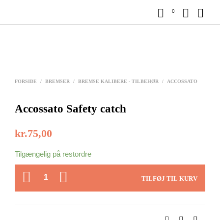
0
FORSIDE
/
BREMSER
/
BREMSE KALIBERE - TILBEHØR
/
ACCOSSATO
Accossato Safety catch
kr.
75,00
Tilgængelig på restordre
ANTAL
TILFØJ TIL KURV