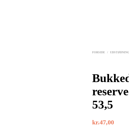
FORSIDE
/
UDSTØDNIN
Bukked
reserv
53,5
kr.
47,00