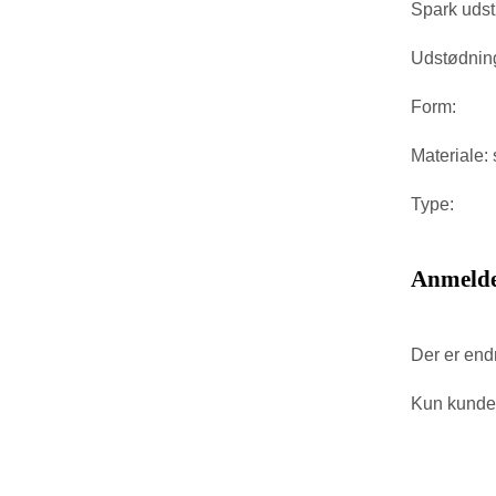
Spark udst
Udstødning
Form:
Materiale: 
Type:
Anmelde
Der er end
Kun kunder