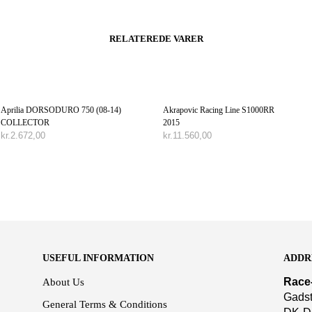
RELATEREDE VARER
Aprilia DORSODURO 750 (08-14)
Akrapovic Racing Line S1000RR
COLLECTOR
2015
kr.
2.672,00
kr.
11.560,00
TILFØJ TIL KURV
TILFØJ TIL KURV
USEFUL INFORMATION
ADDR
Race
About Us
Gadst
General Terms & Conditions