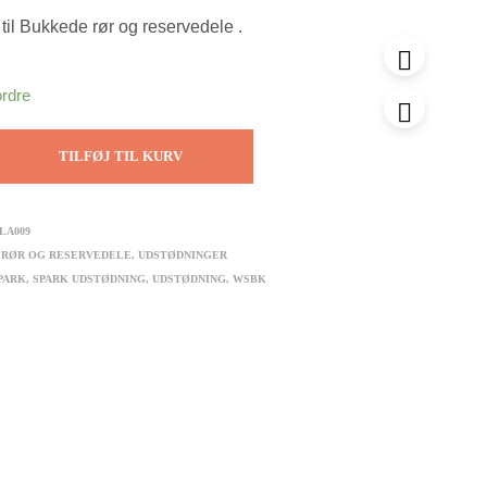
til Bukkede rør og reservedele .
ordre
TILFØJ TIL KURV
LA009
 RØR OG RESERVEDELE
,
UDSTØDNINGER
PARK
,
SPARK UDSTØDNING
,
UDSTØDNING
,
WSBK