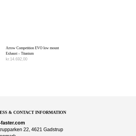
Arrow Competition EVO low mount
Exhaust – Titanium
kr.
14.692,00
TILFØJ TIL KURV
ESS & CONTACT INFORMATION
-faster.com
rupparken 22, 4621 Gadstrup