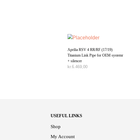
Aprilia RSV 4 RR/RF (17/19)
Titanium Link Pipe for OEM systemr
+ silencer
kr.
6.469,00
TILFØJ TIL KURV
USEFUL LINKS
Shop
My Account