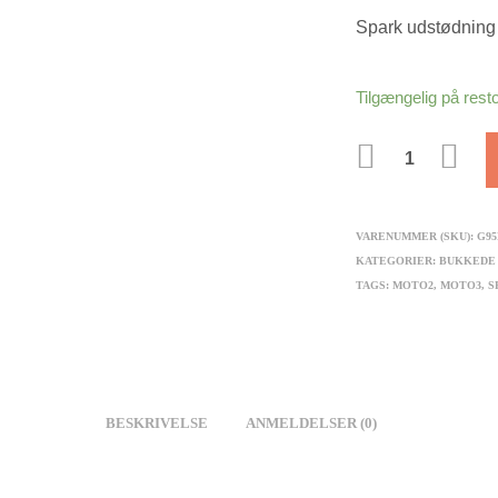
Spark udstødning 
Tilgængelig på rest
ANTAL
VARENUMMER (SKU):
G95
KATEGORIER:
BUKKEDE
TAGS:
MOTO2
,
MOTO3
,
S
BESKRIVELSE
ANMELDELSER (0)