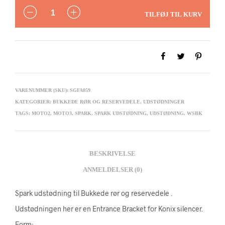
ANTAL
TILFØJ TIL KURV
VARENUMMER (SKU):
SGFA059
KATEGORIER:
BUKKEDE RØR OG RESERVEDELE
,
UDSTØDNINGER
TAGS:
MOTO2
,
MOTO3
,
SPARK
,
SPARK UDSTØDNING
,
UDSTØDNING
,
WSBK
BESKRIVELSE
ANMELDELSER (0)
Spark udstødning til Bukkede rør og reservedele .
Udstødningen her er en Entrance Bracket for Konix silencer.
Form: