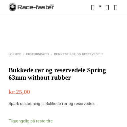
0
FORSIDE
/
UDSTØDNINGER
/
BUKKEDE RØR OG RESERVEDELE
Bukkede rør og reservedele Spring
63mm without rubber
kr.
25,00
Spark udstødning til Bukkede rør og reservedele .
Tilgængelig på restordre