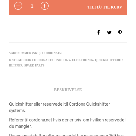
ANTAL
TILFØJ TIL KURV
VARENUMMER (SKU):
CORDONA159
KATEGORIER:
CORDONA TECHNOLOGY
,
ELEKTRONIK
,
QUICKSHIFTERE /
BLIPPER
,
SPARE PARTS
BESKRIVELSE
Quickshifter eller reservedel til Cordona Quickshifter
systems.
Referer til cordona.net hvis der er tvivl om hvilken reservedel
du mangler.
Denne quickshifter eller reservedel har varenummer 159 hos