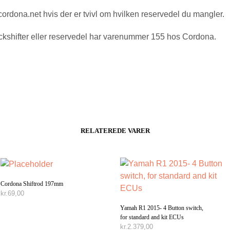
 cordona.net hvis der er tvivl om hvilken reservedel du mangler.
kshifter eller reservedel har varenummer 155 hos Cordona.
RELATEREDE VARER
Cordona Shiftrod 197mm
kr.
69,00
Yamah R1 2015- 4 Button switch,
TILFØJ TIL KURV
for standard and kit ECUs
kr.
2.379,00