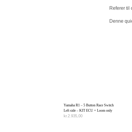
Referer til
Denne quic
Yamaha R1 – 5 Button Race Switch
Left side – KIT ECU + Loom only
kr.
2.935,00
TILFØJ TIL KURV