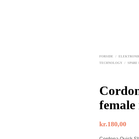
FORSIDE
/
ELEKTRONI
TECHNOLOGY
/
SPARE 
Cordon
female 
kr.
180,00
Cordona Quick Shi