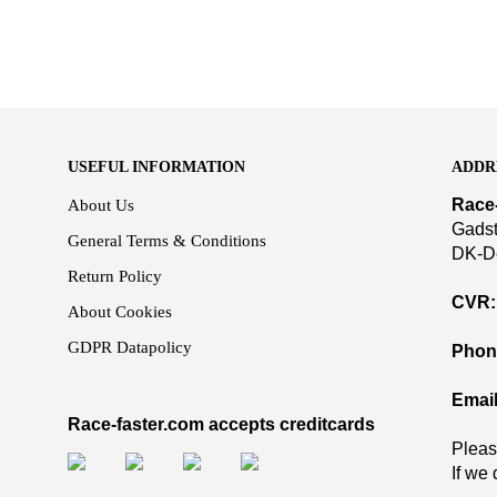
TILFØJ TIL KURV
USEFUL INFORMATION
ADDR
Race
About Us
Gadst
General Terms & Conditions
DK-D
Return Policy
CVR:
About Cookies
GDPR Datapolicy
Phon
Email
Race-faster.com accepts creditcards
Pleas
If we