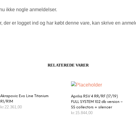
nu ikke nogle anmeldelser.
, der er logget ind og har købt denne vare, kan skrive en anmel
RELATEREDE VARER
Akrapovic Evo Line Titanium
Aprilia RSV 4 RR/RF (17/19)
R1/R1M
FULL SYSTEM 102 db version –
kr.
22.361,00
SS collectors + silencer
kr.
15.844,00
TILFØJ TIL KURV
TILFØJ TIL KURV