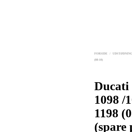
FORSIDE
/
UDSTØDNIN
(08-10)
Ducati 
1098 /1
1198 (0
(spare 