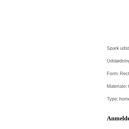
Spark udst
Udstødninge
Form: Rec
Materiale: 
Type: homo
Anmelde