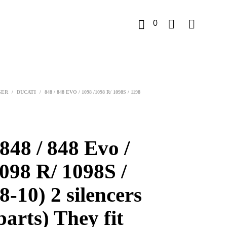
0
K
u
GER
/
DUCATI
/
848 / 848 EVO / 1098 /1098 R/ 1098S / 1198
r
v
848 / 848 Evo /
098 R/ 1098S /
8-10) 2 silencers
parts) They fit