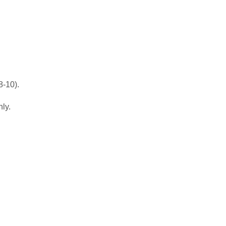
8-10).
ly.