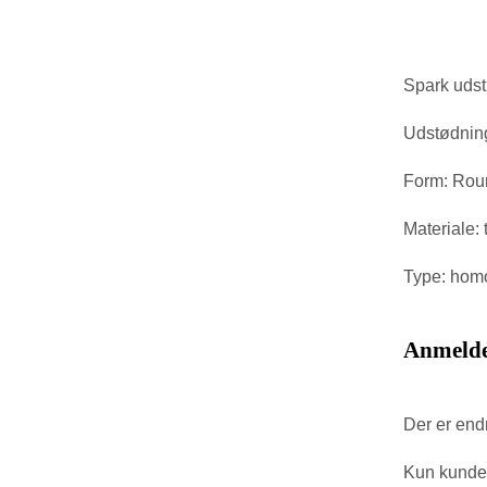
Spark uds
Udstødning
Form: Rou
Materiale: 
Type: homo
Anmelde
Der er end
Kun kunder