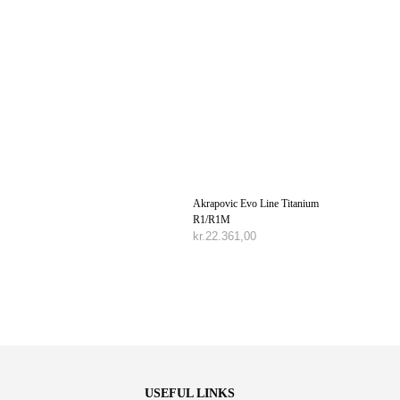
Akrapovic Evo Line Titanium
R1/R1M
kr.
22.361,00
TILFØJ TIL KURV
USEFUL LINKS