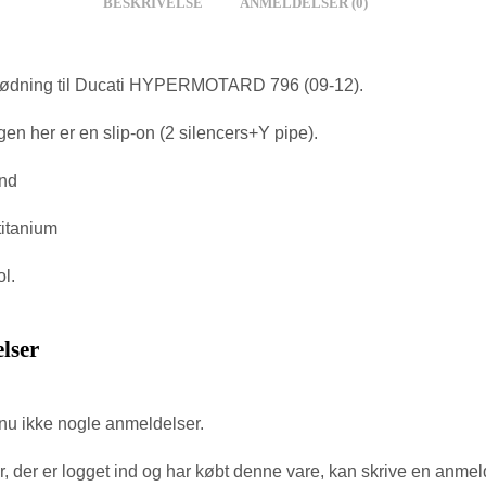
BESKRIVELSE
ANMELDELSER (0)
tødning til Ducati HYPERMOTARD 796 (09-12).
en her er en slip-on (2 silencers+Y pipe).
nd
titanium
l.
lser
nu ikke nogle anmeldelser.
, der er logget ind og har købt denne vare, kan skrive en anmel