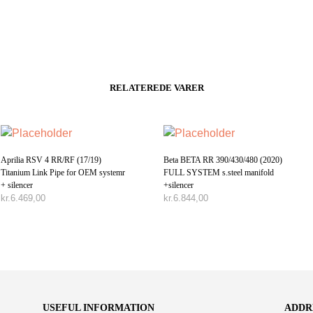
RELATEREDE VARER
Aprilia RSV 4 RR/RF (17/19)
Beta BETA RR 390/430/480 (2020)
Titanium Link Pipe for OEM systemr
FULL SYSTEM s.steel manifold
+ silencer
+silencer
kr.
6.469,00
kr.
6.844,00
TILFØJ TIL KURV
TILFØJ TIL KURV
USEFUL INFORMATION
ADDR