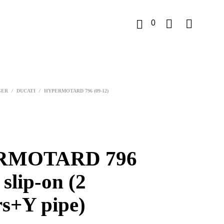
0
K
u
GER
/
DUCATI
/
HYPERMOTARD 796 (09-12)
r
v
RMOTARD 796
 slip-on (2
rs+Y pipe)