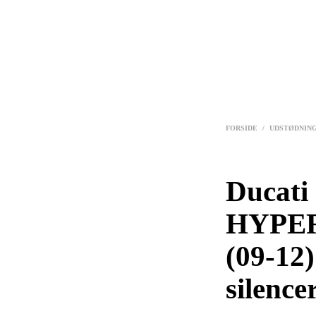
FORSIDE
/
UDSTØDNIN
Ducati
HYPE
(09-12)
silence