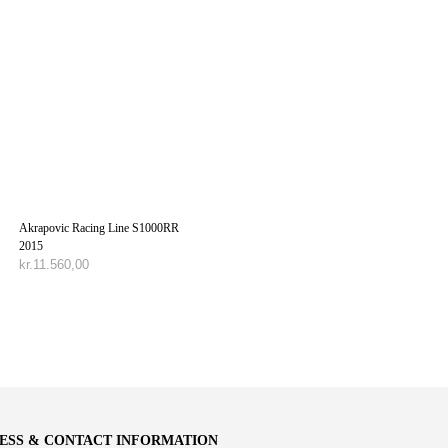
Akrapovic Racing Line S1000RR
2015
kr.
11.560,00
TILFØJ TIL KURV
ESS & CONTACT INFORMATION