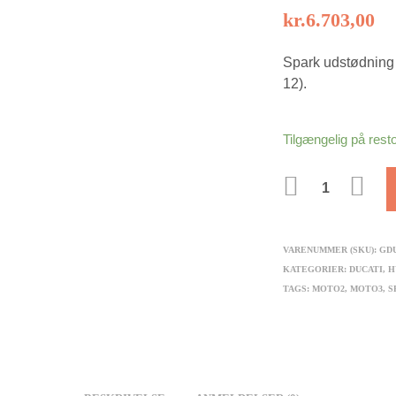
kr.
6.703,00
Spark udstødnin
12).
Tilgængelig på rest
ANTAL
VARENUMMER (SKU):
GD
KATEGORIER:
DUCATI
,
H
TAGS:
MOTO2
,
MOTO3
,
S