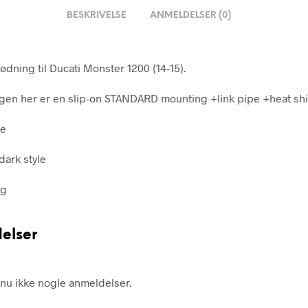
BESKRIVELSE
ANMELDELSER (0)
ødning til Ducati Monster 1200 (14-15).
en her er en slip-on STANDARD mounting +link pipe +heat shi
ce
dark style
ng
elser
nu ikke nogle anmeldelser.