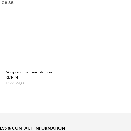
ldelse.
Akrapovic Evo Line Titanium
R1/R1M
kr.
22.361,00
TILFØJ TIL KURV
ESS & CONTACT INFORMATION