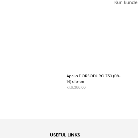
Kun kunder
Aprilia DORSODURO 750 (08-
14) slip-on
kr.
6.366,00
TILFØJ TIL KURV
USEFUL LINKS