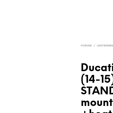
FORSIDE
/
UDSTØDNIN
Ducat
(14-15
STAN
mount