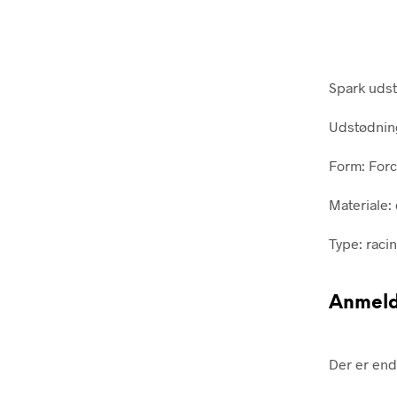
Spark udst
Udstødning
Form: For
Materiale: 
Type: raci
Anmeld
Der er end