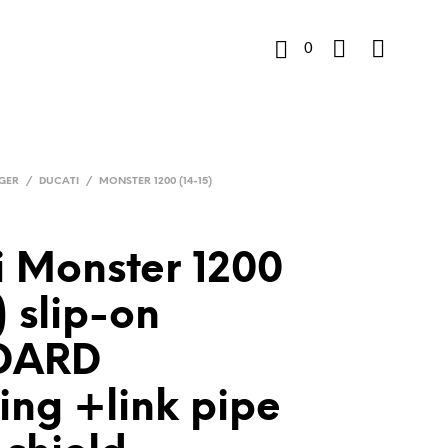
0
K
u
GER
/
DUCATI
/
MONSTER 1200 (14-15)
r
v
i Monster 1200
) slip-on
DARD
ing +link pipe