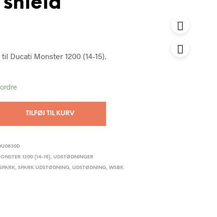
shield
til Ducati Monster 1200 (14-15).
tordre
TILFØJ TIL KURV
DU0830D
ONSTER 1200 (14-15)
,
UDSTØDNINGER
SPARK
,
SPARK UDSTØDNING
,
UDSTØDNING
,
WSBK