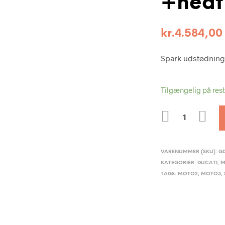
+heat 
kr.
4.584,00
Spark udstødning 
Tilgængelig på res
ANTAL
VARENUMMER (SKU):
G
KATEGORIER:
DUCATI
,
M
TAGS:
MOTO2
,
MOTO3
,