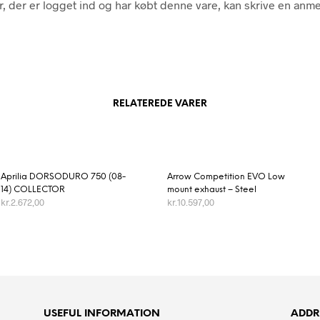
, der er logget ind og har købt denne vare, kan skrive en anme
RELATEREDE VARER
Aprilia DORSODURO 750 (08-
Arrow Competition EVO Low
14) COLLECTOR
mount exhaust – Steel
kr.
2.672,00
kr.
10.597,00
TILFØJ TIL KURV
TILFØJ TIL KURV
USEFUL INFORMATION
ADDR