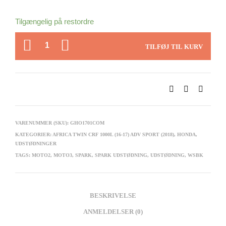
Tilgængelig på restordre
ANTAL
TILFØJ TIL KURV
VARENUMMER (SKU):
GHO1701COM
KATEGORIER:
AFRICA TWIN CRF 1000L (16-17) ADV SPORT (2018)
,
HONDA
,
UDSTØDNINGER
TAGS:
MOTO2
,
MOTO3
,
SPARK
,
SPARK UDSTØDNING
,
UDSTØDNING
,
WSBK
BESKRIVELSE
ANMELDELSER (0)