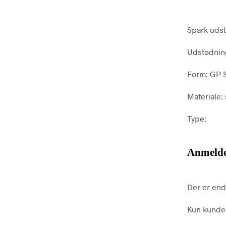
Spark udst
Udstødning
Form: GP S
Materiale: 
Type:
Anmelde
Der er end
Kun kunder