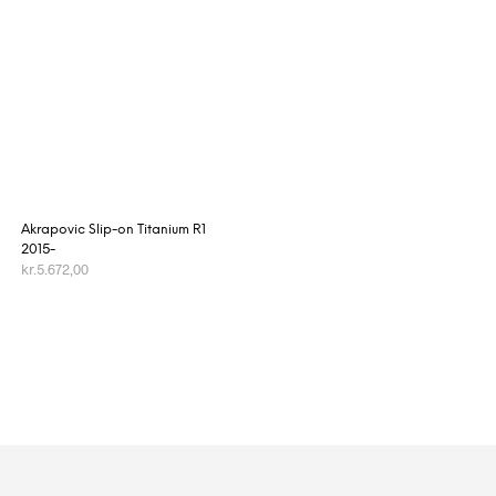
Akrapovic Slip-on Titanium R1
2015-
kr.
5.672,00
TILFØJ TIL KURV