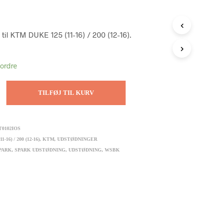
il KTM DUKE 125 (11-16) / 200 (12-16).
tordre
TILFØJ TIL KURV
0102IOS
1-16) / 200 (12-16)
,
KTM
,
UDSTØDNINGER
PARK
,
SPARK UDSTØDNING
,
UDSTØDNING
,
WSBK