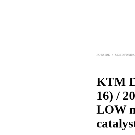
FORSIDE
/
UDSTØDNIN
KTM D
16) / 2
LOW m
catalys