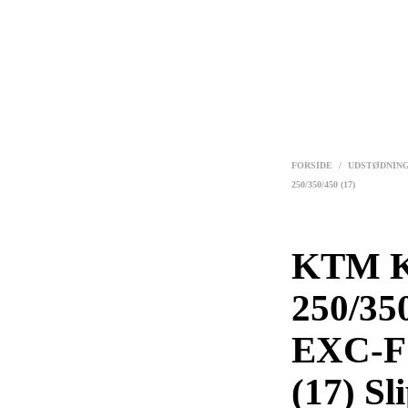
FORSIDE
/
UDSTØDNIN
250/350/450 (17)
KTM K
250/350
EXC-F 
(17) Sl