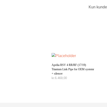
Kun kunder
Aprilia RSV 4 RR/RF (17/19)
Titanium Link Pipe for OEM systemr
+ silencer
kr.
6.469,00
TILFØJ TIL KURV