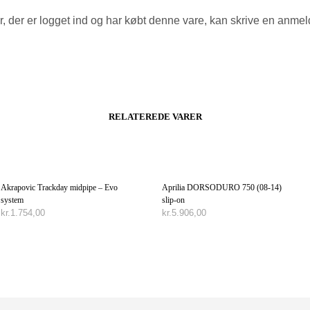
, der er logget ind og har købt denne vare, kan skrive en anmel
RELATEREDE VARER
Akrapovic Trackday midpipe – Evo
Aprilia DORSODURO 750 (08-14)
system
slip-on
kr.
1.754,00
kr.
5.906,00
TILFØJ TIL KURV
TILFØJ TIL KURV