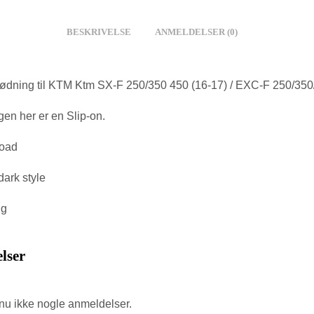
BESKRIVELSE
ANMELDELSER (0)
ødning til KTM Ktm SX-F 250/350 450 (16-17) / EXC-F 250/350/
en her er en Slip-on.
road
dark style
ng
lser
nu ikke nogle anmeldelser.