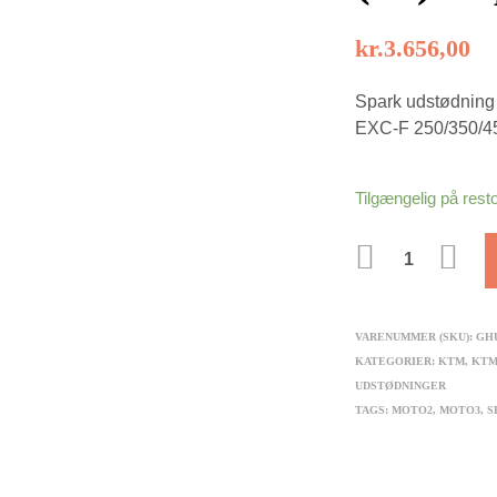
kr.
3.656,00
Spark udstødning 
EXC-F 250/350/45
Tilgængelig på rest
ANTAL
VARENUMMER (SKU):
GH
KATEGORIER:
KTM
,
KTM 
UDSTØDNINGER
TAGS:
MOTO2
,
MOTO3
,
S