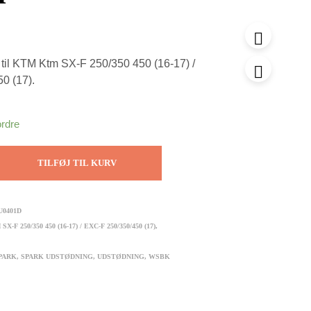
til KTM Ktm SX-F 250/350 450 (16-17) /
0 (17).
ordre
TILFØJ TIL KURV
U0401D
SX-F 250/350 450 (16-17) / EXC-F 250/350/450 (17)
,
PARK
,
SPARK UDSTØDNING
,
UDSTØDNING
,
WSBK