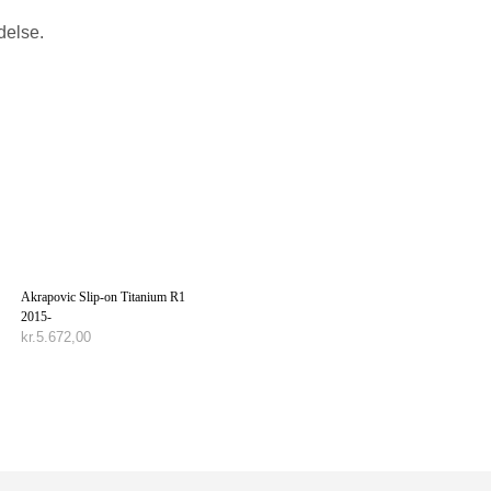
delse.
Akrapovic Slip-on Titanium R1
2015-
kr.
5.672,00
TILFØJ TIL KURV