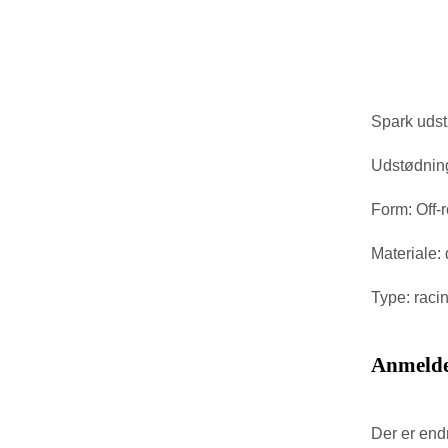
Spark udst
Udstødning
Form: Off-
Materiale: 
Type: raci
Anmelde
Der er end