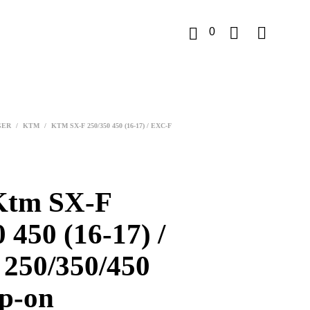
0
K
u
GER
/
KTM
/
KTM SX-F 250/350 450 (16-17) / EXC-F
r
v
tm SX-F
 450 (16-17) /
250/350/450
ip-on