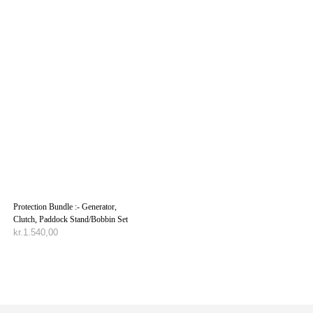
Protection Bundle :- Generator,
Clutch, Paddock Stand/Bobbin Set
kr.
1.540,00
TILFØJ TIL KURV