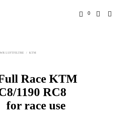
0
K
u
WR LUFTFILTRE
/
KTM
r
v
ull Race KTM
C8/1190 RC8
 race use