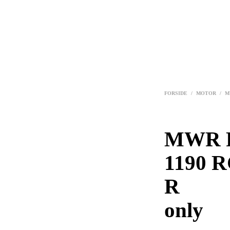
FORSIDE
/
MOTOR
/
M
MWR F
1190 R
R for
only