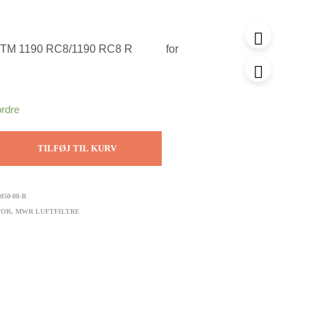
l KTM 1190 RC8/1190 RC8 R for
ordre
TILFØJ TIL KURV
050-08-R
TOR
,
MWR LUFTFILTRE