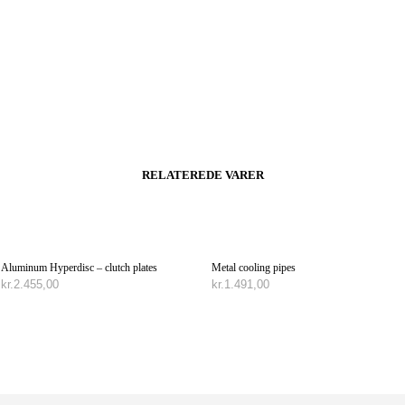
RELATEREDE VARER
Aluminum Hyperdisc – clutch plates
Metal cooling pipes
kr.
2.455,00
kr.
1.491,00
TILFØJ TIL KURV
VÆLG MULIGHEDER