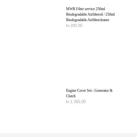
MWR Filter service 250ml
Biodegradable Airfilteroil / 250ml
Biodegradable Airfiltercleaner
kr.
200,00
TILFØJ TIL KURV
Engine Cover Set:- Generator &
Clutch
kr.
1.365,00
TILFØJ TIL KURV