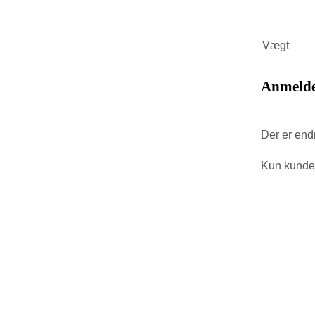
Vægt
Anmelde
Der er end
Kun kunder