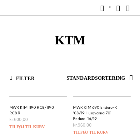
0
KTM
FILTER
MWR KTM 1190 RC8/1190
MWR KTM 690 Enduro-R
RC8 R
’08/19 Husqvarna 701
kr.
600,00
Enduro ’16/19
kr.
960,00
TILFØJ TIL KURV
TILFØJ TIL KURV